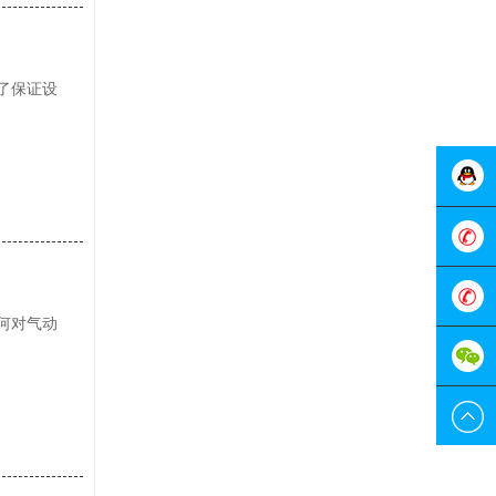
了保证设
在线客
服
0755-
何对气动
298829
189228